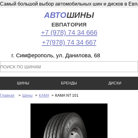
Самый большой выбор автомобильных шин и дисков в Евпат
АВТО
ШИНЫ
ЕВПАТОРИЯ
+7 (978) 74 34 666
+7(978) 74 34 667
г. Симферополь, ул. Данилова, 68
ШИНЫ
БРЕНДЫ
ДИСКИ
Главная
>
Шины
>
KAMA
>
КАМА NT 101