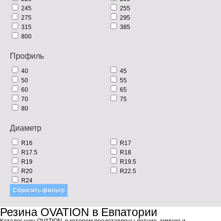
245
255
275
295
315
385
800
Профиль
40
45
50
55
60
65
70
75
80
Диаметр
R16
R17
R17.5
R18
R19
R19.5
R20
R22.5
R24
Резина OVATION в Евпатории
Каталог шин OVATION, в котором представлены летние, зимние и