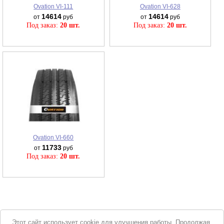
Ovation VI-111
Ovation VI-628
14614
14614
от
руб
от
руб
Под заказ:
20 шт.
Под заказ:
20 шт.
Ovation VI-660
11733
от
руб
Под заказ:
20 шт.
Уведомление
Этот сайт использует cookie для улучшения работы. Продолжая,