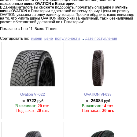
всесезонные
шины OVATION в Евпатории.
.
В данном каталоге вы сможете подобрать, прочитать описание и
купить
шины OVATION
в Евпатории с доставкой по всему Крыму. Цены на резину
OVATION указаны за одну единицу товара. Просим обратить ваше внимание
на то, что купить шины OVATION можно как за наличный, так и безналичный
расчет с бесплатной доставкой по г. Евпатории*.
Показано с
1
по
11
. Всего
11
шин
Сортировать по:
имени
цене
популярности
дате поступления
Ovation VI-022
OVATION VI-638
9722
26684
от
руб
от
руб
В наличии:
20 шт.
В наличии:
4 шт.
Под заказ:
20 шт.
Под заказ:
20 шт.